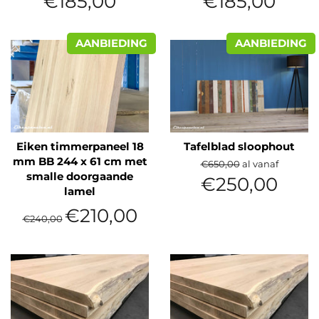
€185,00
€185,00
prijs
prijs
AANBIEDING
AANBIEDING
Eiken timmerpaneel 18
Tafelblad sloophout
mm BB 244 x 61 cm met
Normale
€650,00
al vanaf
smalle doorgaande
prijs
€250,00
lamel
Normale
Aanbiedingsprijs
€210,00
€240,00
prijs