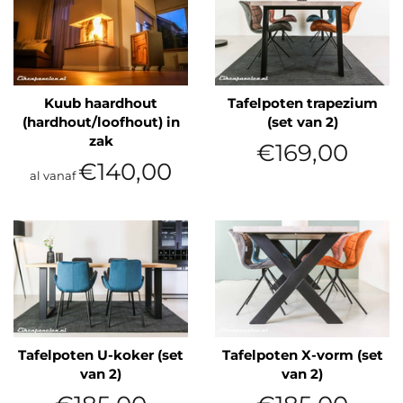
Kuub haardhout
Tafelpoten trapezium
(hardhout/loofhout) in
(set van 2)
zak
Normale
€169,00
prijs
€140,00
al vanaf
Tafelpoten U-koker (set
Tafelpoten X-vorm (set
van 2)
van 2)
Normale
Normale