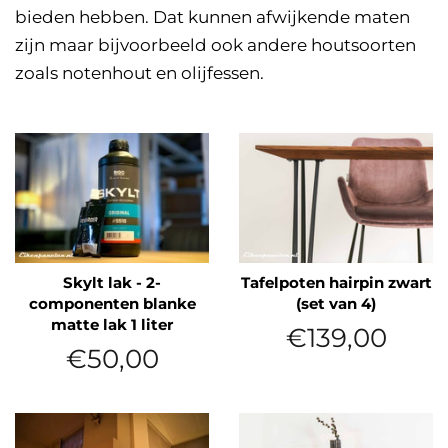
bieden hebben. Dat kunnen afwijkende maten
zijn maar bijvoorbeeld ook andere houtsoorten
zoals notenhout en olijfessen.
Skylt lak - 2-
Tafelpoten hairpin zwart
componenten blanke
(set van 4)
matte lak 1 liter
Normale
€139,00
prijs
Normale
€50,00
prijs