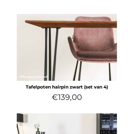
Tafelpoten hairpin zwart (set van 4)
Normale
€139,00
prijs