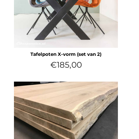
Tafelpoten X-vorm (set van 2)
Normale
€185,00
prijs