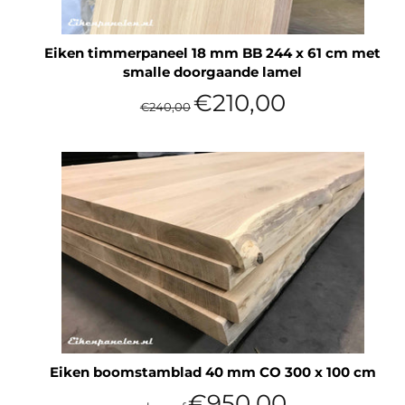
Eiken timmerpaneel 18 mm BB 244 x 61 cm met
smalle doorgaande lamel
Normale
Aanbiedingsprijs
€210,00
€240,00
prijs
Eiken boomstamblad 40 mm CO 300 x 100 cm
€950,00