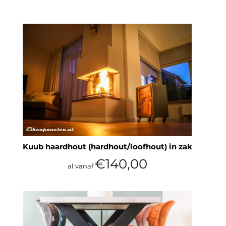
Kuub haardhout (hardhout/loofhout) in zak
€140,00
al vanaf