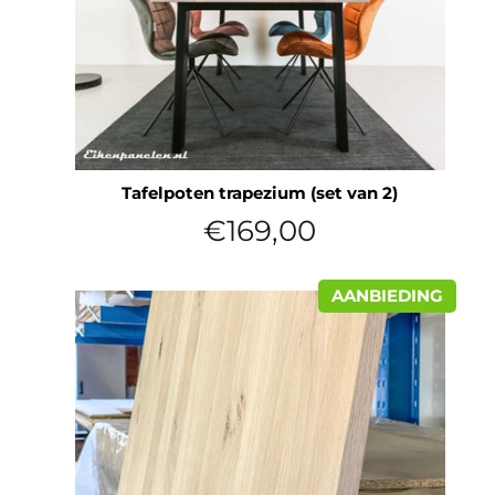
Tafelpoten trapezium (set van 2)
Normale
€169,00
prijs
AANBIEDING