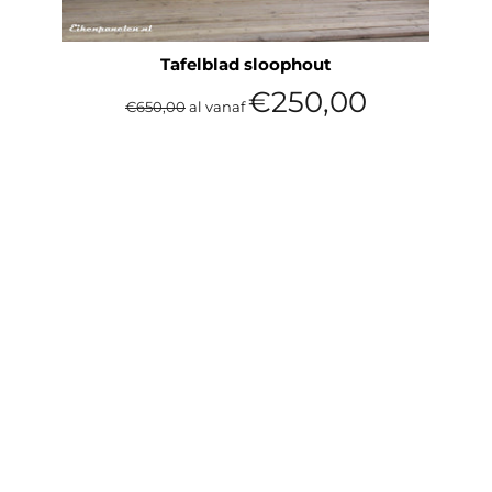
Tafelblad sloophout
Normale
€250,00
€650,00
al vanaf
prijs