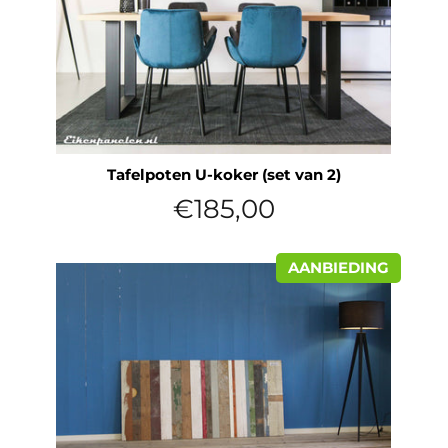
Tafelpoten U-koker (set van 2)
Normale
€185,00
prijs
AANBIEDING