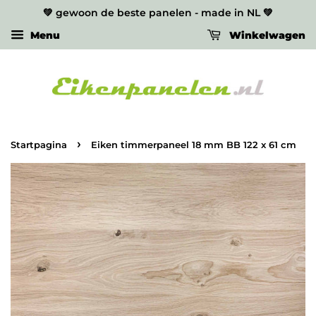
💚 gewoon de beste panelen - made in NL 💚
Menu
Winkelwagen
›
Startpagina
Eiken timmerpaneel 18 mm BB 122 x 61 cm